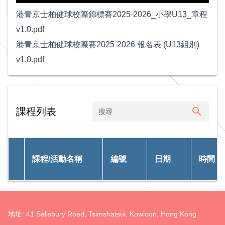
港青京士柏健球校際錦標賽2025-2026_小學U13_章程
v1.0.pdf
港青京士柏健球校際賽2025-2026 報名表 (U13組別)
v1.0.pdf
search
課程列表
課程/活動名稱
編號
日期
時間
地址: 41 Salisbury Road, Tsimshatsui, Kowloon, Hong Kong